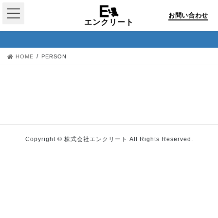
コ
ナ
ン
ビ
お問い合わせ
PERSON
エンクリート
テ
ゲ
ン
ー
ツ
シ
HOME
PERSON
へ
ョ
ス
ン
ホーム
キ
に
ッ
移
会社概要
プ
動
事業一覧
Copyright © 株式会社エンクリート All Rights Reserved.
採用情報
お問い合わせ