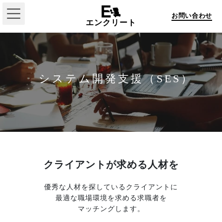
コ
ナ
ン
ビ
お問い合わせ
エンクリート
テ
ゲ
ン
ー
ツ
シ
へ
ョ
ス
ン
ホーム
システム開発支援（SES）
キ
に
ッ
移
会社概要
プ
動
事業一覧
採用情報
クライアントが求める人材を
お問い合わせ
優秀な人材を探しているクライアントに
最適な職場環境を求める求職者を
マッチングします。